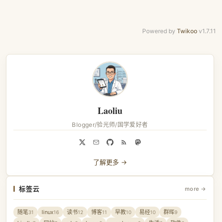
Powered by
Twikoo
v1.7.11
Laoliu
Blogger/验光师/国学爱好者
了解更多 →
标签云
more →
随笔
linux
读书
博客
早教
易经
群晖
31
16
12
11
10
10
9