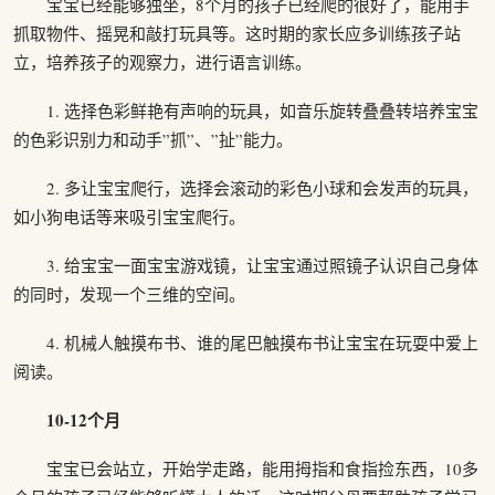
宝宝已经能够独坐，8个月的孩子已经爬的很好了，能用手
抓取物件、摇晃和敲打玩具等。这时期的家长应多训练孩子站
立，培养孩子的观察力，进行语言训练。
1. 选择色彩鲜艳有声响的玩具，如音乐旋转叠叠转培养宝宝
的色彩识别力和动手”抓”、”扯”能力。
2. 多让宝宝爬行，选择会滚动的彩色小球和会发声的玩具，
如小狗电话等来吸引宝宝爬行。
3. 给宝宝一面宝宝游戏镜，让宝宝通过照镜子认识自己身体
的同时，发现一个三维的空间。
4. 机械人触摸布书、谁的尾巴触摸布书让宝宝在玩耍中爱上
阅读。
10-12个月
宝宝已会站立，开始学走路，能用拇指和食指捡东西，10多