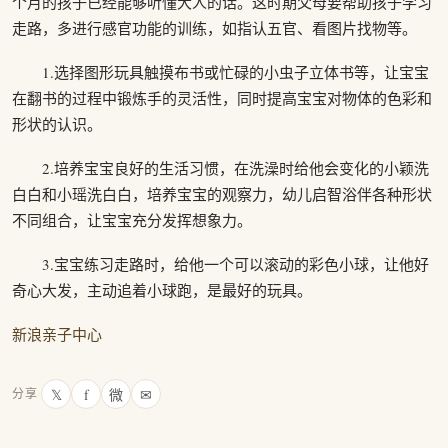
个月的孩子已经能够听懂大人的话。这时期父母要帮助孩子学习
走路，多进行感官功能的训练，如指认五官、看图片找物等。
1.选择图形玩具触摸布书或忙碌的小虫子立体书等，让宝宝
在翻书的过程中锻炼手的灵活性，同时提高宝宝对物体的色彩和
形状的认识。
2.培养宝宝良好的生活习惯，在洗澡时给他会变化的小颖洗
白白和小瑶洗白白，培养宝宝的观察力，幼儿启智浴伴各种形状
不同组合，让宝宝充分发挥想象力。
3.宝宝练习走路时，给他一个可以滚动的彩色小球，让他好
奇心大发，主动追着小球跑，是最好的玩具。
新浪亲子中心
𝕏
f
微
✉
分享