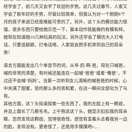
经学会了，前几天又会学了欢迎的手势。这几天过春节，人家又
学会了新年好的手势，尽管比较简单，但我认为对一个刚刚8个
月的孩子来说已经是难能可贵的了。另外，这丫头的模仿能力很
强，很多东西只要给她示范一下，基本动作就能做的有模有样。
她现在知道她10几种玩具的玩法，另外还学会了模仿大人打电
话，只要说颖颖，打电话咯，人家就会把手机举到自己的耳朵
旁！
语言方面能发出几个单音节的词，从爷-奶-啊-爸，现在只喊爸，
喊的非常的清楚，有时候还能连在一起喊“爸爸”或者“俺爸”，不
过还不会喊“妈妈”。当第一次听到女儿清晰的喊爸爸的时候，心
中充满了甜蜜，受的那么多的苦和累，在这一瞬间全部化为了乌
有。
其他方面，这丫头知道探索一些东西了，我的左脸上有一颗痣，
并且上面长了几根毛毛。上午抱这这丫头，她显示扣扣我的耳朵
眼，忽然发现这颗痣，觉得很奇怪，感觉有歪着头去看我另一边
的脸，发现没有。更奇怪了，还是用手摸摸吧v;…