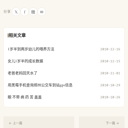
𝕏
f
微
✉
分享
相关文章
1岁半到两岁幼儿的喂养方法
2010-12-16
女儿1岁半的成长数据
2010-12-15
老爸老妈回天水了
2010-11-01
用黑莓手机查询郑州公交车到站gps信息
2010-10-29
眼 不带 病 药 苦 盖盖
2010-10-26
← 上一篇
下一篇 →