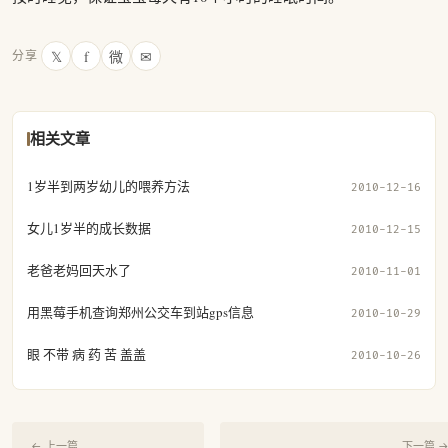
𝕏
f
微
✉
分享
相关文章
1岁半到两岁幼儿的喂养方法
2010-12-16
女儿1岁半的成长数据
2010-12-15
老爸老妈回天水了
2010-11-01
用黑莓手机查询郑州公交车到站gps信息
2010-10-29
眼 不带 病 药 苦 盖盖
2010-10-26
← 上一篇
下一篇 