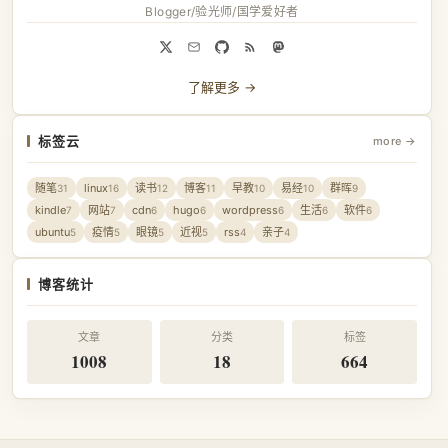
Blogger/验光师/国学爱好者
了解更多 →
标签云
more →
随笔
linux
读书
博客
早教
易经
群晖
31
16
12
11
10
10
9
kindle
网站
cdn
hugo
wordpress
生活
软件
7
7
6
6
6
6
6
ubuntu
疫情
眼镜
近视
rss
亲子
5
5
5
5
4
4
博客统计
文章
分类
标签
1008
18
664