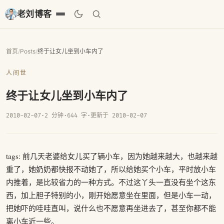
老刘博客
首页
/
Posts
/
终于让女儿坐到小车内了
人间世
终于让女儿坐到小车内了
2010-02-07
·
2 分钟
·
644 字
·
更新于 2010-02-07
tags: 前几天老婆给女儿买了辆小车，因为她越来越大，也越来越
重了，她奶奶都快报不动她了，所以给她买个小车，平时放小车
内推着，是比较省力的一种方式。不过这丫头一直没有坐个这东
西，加上胆子特别的小，刚开始愿意坐在里面，但是小车一动，
把她吓的哇哇直叫，说什么也不愿意再坐进去了，甚至你都不能
离小车近一些。