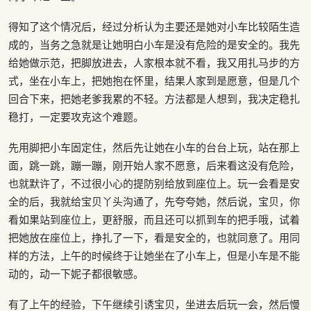
得知了这个情况后，经过分析认为主要还是她对小车比较陌生造
成的，当务之急就是让她明白小车是没有危险的是安全的。我先
给她做示范，把脚放进去，人家根本就不看，我又用扎马步的方
式，坐在小车上，把她抱在怀里，结果人家到是愿意，但是几个
回合下来，把她老爹我累的不轻。方法都是人想到，我决定稳扎
稳打，一定要攻克这个难题。
先用脚把小车固定住，然后先让她在小车的台台上玩，站在那上
面，跳一跳，蹦一蹦，刚开始人家不愿意，后来看这没有危险，
也就默许了，不过很小心的提防别给放到座位上。玩一会看是安
全的后，我就给宝贝丫头沟通了，先夸夸她，然后说，宝贝，你
看如果站到座位上，更舒服，而且还可以抓到车的把手哦，试着
把她放在座位上，挣扎了一下，看是安全的，也就同意了。用同
样的方法，上午的时候终于让她坐在了小车上，但是小车是不能
动的，动一下妮子都很敏感。
有了上午的经验，下午继续引诱宝贝，坐进去后玩一会，然后慢