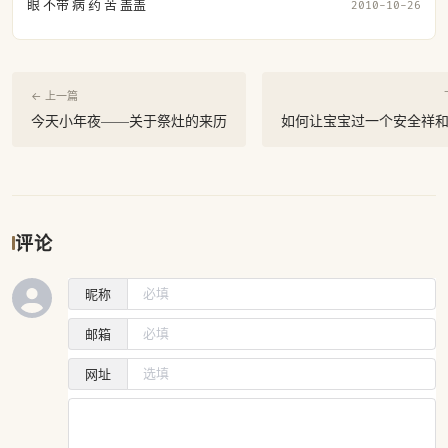
眼 不带 病 药 苦 盖盖
2010-10-26
← 上一篇
今天小年夜——关于祭灶的来历
如何让宝宝过一个安全祥
评论
昵称
邮箱
网址