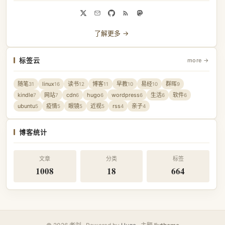
了解更多 →
标签云
more →
随笔
linux
读书
博客
早教
易经
群晖
31
16
12
11
10
10
9
kindle
网站
cdn
hugo
wordpress
生活
软件
7
7
6
6
6
6
6
ubuntu
疫情
眼镜
近视
rss
亲子
5
5
5
5
4
4
博客统计
文章
分类
标签
1008
18
664