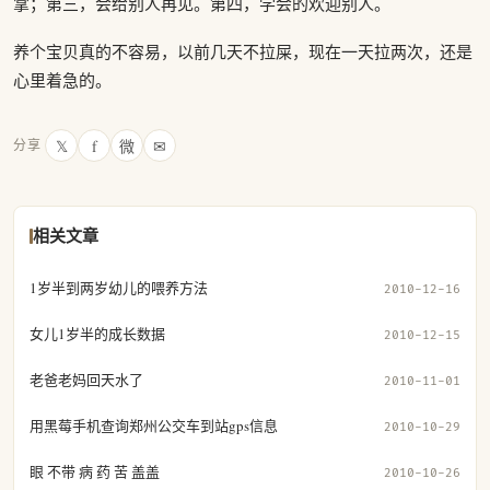
掌；第三，会给别人再见。第四，学会的欢迎别人。
养个宝贝真的不容易，以前几天不拉屎，现在一天拉两次，还是
心里着急的。
𝕏
f
微
✉
分享
相关文章
1岁半到两岁幼儿的喂养方法
2010-12-16
女儿1岁半的成长数据
2010-12-15
老爸老妈回天水了
2010-11-01
用黑莓手机查询郑州公交车到站gps信息
2010-10-29
眼 不带 病 药 苦 盖盖
2010-10-26