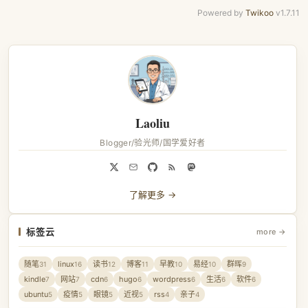
Powered by
Twikoo
v1.7.11
Laoliu
Blogger/验光师/国学爱好者
了解更多 →
标签云
more →
随笔
linux
读书
博客
早教
易经
群晖
31
16
12
11
10
10
9
kindle
网站
cdn
hugo
wordpress
生活
软件
7
7
6
6
6
6
6
ubuntu
疫情
眼镜
近视
rss
亲子
5
5
5
5
4
4