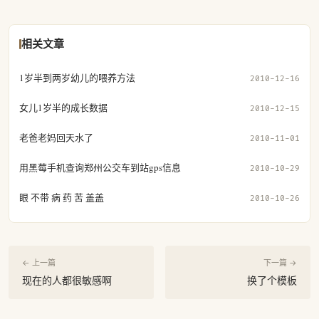
相关文章
1岁半到两岁幼儿的喂养方法
2010-12-16
女儿1岁半的成长数据
2010-12-15
老爸老妈回天水了
2010-11-01
用黑莓手机查询郑州公交车到站gps信息
2010-10-29
眼 不带 病 药 苦 盖盖
2010-10-26
← 上一篇
下一篇 →
现在的人都很敏感啊
换了个模板