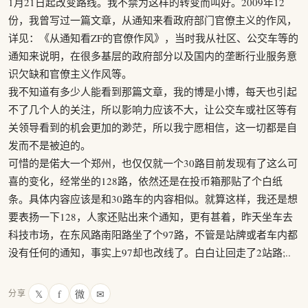
1月21日起改变路线。我不禁为这样的转变而叫好。2009年12
份，我曾写过一篇文章，从通知来看政府部门官僚主义的作风，
详见：《从通知看ZF的官僚作风》，当时我从社区、公交车等的
通知来说明，在很多基层的政府部分以及国内的垄断行业服务意
识欠缺和官僚主义作风等。
我不知道有多少人能看到那篇文章，我的博是小博，每天也引起
不了几个人的关注，所以影响力应该不大，让公交车或社区等有
关领导看到的机会更加的渺茫，所以我宁愿相信，这一切都是自
发而不是被迫的。
可惜的是偌大一个郑州，也仅仅就一个30路目前发现有了这么可
喜的变化，经常坐的128路，依然还是在投币箱那贴了个白纸
条。具体内容应该是和30路车的内容相似。就算这样，我还是想
要表扬一下128，人家还贴出来个通知，更有甚着，昨天坐车去
科技市场，在东风路南阳路坐了个97路，不管是站牌或者车内都
没有任何的通知，事实上97却也改线了。白白让回走了2站路;..
𝕏
f
微
✉
分享