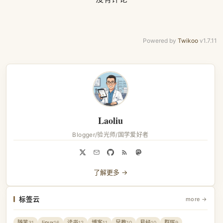
Powered by
Twikoo
v1.7.11
Laoliu
Blogger/验光师/国学爱好者
了解更多 →
标签云
more →
随笔
linux
读书
博客
早教
易经
群晖
31
16
12
11
10
10
9