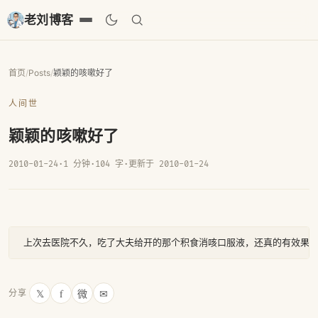
老刘博客
首页
/
Posts
/
颖颖的咳嗽好了
人间世
颖颖的咳嗽好了
2010-01-24
·
1 分钟
·
104 字
·
更新于 2010-01-24
𝕏
f
微
✉
分享