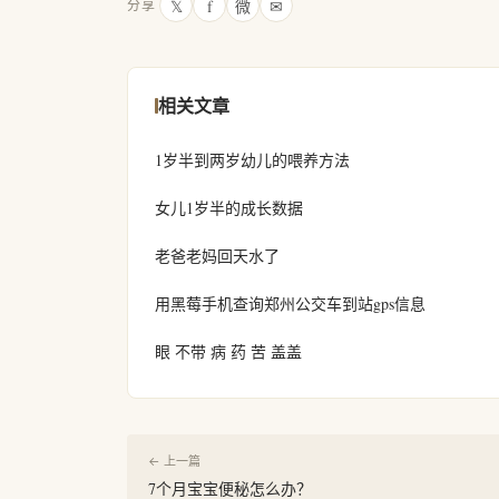
𝕏
f
微
✉
分享
相关文章
1岁半到两岁幼儿的喂养方法
女儿1岁半的成长数据
老爸老妈回天水了
用黑莓手机查询郑州公交车到站gps信息
眼 不带 病 药 苦 盖盖
← 上一篇
7个月宝宝便秘怎么办？