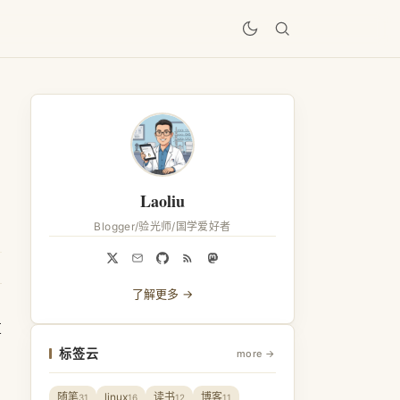
居
Laoliu
Blogger/验光师/国学爱好者
了解更多 →
算
标签云
more →
随笔
linux
读书
博客
31
16
12
11