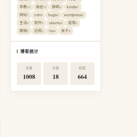
早教
易经
群晖
kindle
10
10
9
7
网站
cdn
hugo
wordpress
7
6
6
6
生活
软件
ubuntu
疫情
6
6
5
5
眼镜
近视
rss
亲子
5
5
4
4
博客统计
文章
分类
标签
1008
18
664