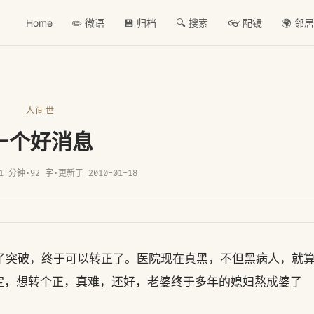
Home
✏️ 微语
💾 归档
🔍 搜索
👓 配镜
🌍 邻
人间世
一个好消息
1 分钟
·
92 字
·
更新于 2010-01-18
了突破，终于可以转正了。医院现在真黑，不但黑病人，就
定，想转个正，真难，还好，老婆终于多年的媳妇熬成婆了