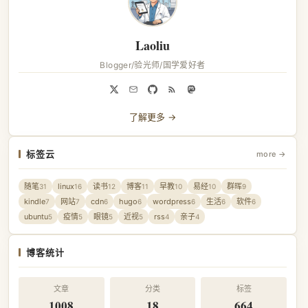
Laoliu
Blogger/验光师/国学爱好者
了解更多 →
标签云
more →
随笔
linux
读书
博客
早教
易经
群晖
31
16
12
11
10
10
9
kindle
网站
cdn
hugo
wordpress
生活
软件
7
7
6
6
6
6
6
ubuntu
疫情
眼镜
近视
rss
亲子
5
5
5
5
4
4
博客统计
文章
分类
标签
1008
18
664