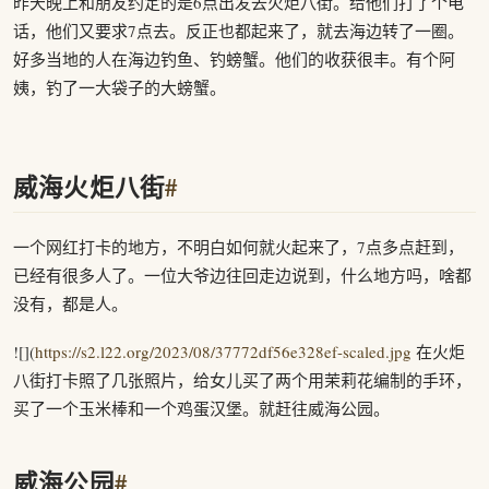
昨天晚上和朋友约定的是6点出发去火炬八街。给他们打了个电
话，他们又要求7点去。反正也都起来了，就去海边转了一圈。
好多当地的人在海边钓鱼、钓螃蟹。他们的收获很丰。有个阿
姨，钓了一大袋子的大螃蟹。
威海火炬八街
#
一个网红打卡的地方，不明白如何就火起来了，7点多点赶到，
已经有很多人了。一位大爷边往回走边说到，什么地方吗，啥都
没有，都是人。
![](
https://s2.l22.org/2023/08/37772df56e328ef-scaled.jpg
在火炬
八街打卡照了几张照片，给女儿买了两个用茉莉花编制的手环，
买了一个玉米棒和一个鸡蛋汉堡。就赶往威海公园。
威海公园
#