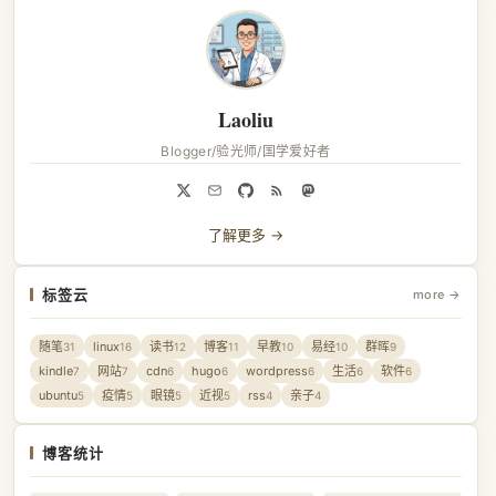
Laoliu
Blogger/验光师/国学爱好者
了解更多 →
标签云
more →
随笔
linux
读书
博客
早教
易经
群晖
31
16
12
11
10
10
9
kindle
网站
cdn
hugo
wordpress
生活
软件
7
7
6
6
6
6
6
ubuntu
疫情
眼镜
近视
rss
亲子
5
5
5
5
4
4
博客统计