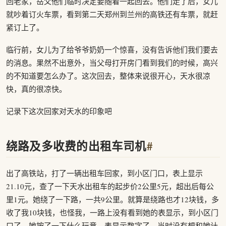
回老家，岳父他们临时决定要随着一起回去。他们走了后，女儿
就吵着订火车票，看到第二天郑州到兰州的高铁还有车票，就赶
紧订上了。
临行前，女儿为了给爷爷奶奶一个惊喜，没有告诉他们我们要去
的消息。果然不出意外，当父母打开房门看到我们的时候，高兴
的不知道要怎么办了。这次回去，整体来说很开心，天水很凉
快，真的很凉快。
记录下这次回家对天水的印象吧
绕路及多收费的出租车司机
#
出了高铁站，打了一辆出租车回家，到小区门口，表上显示
21.10元，查了一下天水出租车的起步价2公里5元，超出后每公
里1元。她绕了一下路，一共9公里。就算是绕路也才12块钱，多
收了我10块钱，也怪我，一路上没有看到她的表显示，到小区门
口了，她按了一下什么玩意，表显示数字了。当时没有想和她计