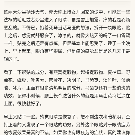
这两天沙尘扬沙天气，昨天晚上接女儿回家的途中，可能是一些
法桐的毛毛或者沙尘进入了眼睛，更是雪上加霜。痒的我是心烦
意乱的。不得已，抱着死马当活马医的想法，拆开一袋眼贴，贴
上之后，感觉就舒服多了，凉凉的，就像大热天的喝了一口雪碧
一样。贴完之后还是有点痒，但是基本上能忍受了，睡了一个晚
上，早上起来，眼角有些眼屎，但是痒的感觉却是是这几天里最
轻的了。
看了一下眼贴的成分，有燕窝提取物，越橘提取物、夏枯草、野
菊花、蜂胶、叶黄素、密蒙花、决明子、马齿苋、淡竹叶、薄荷
脑、冰片。里面有很多清热明目的成分，马齿苋还有一些消炎的
功效，记得小时候，腿上长个脓包什么的就是用马齿苋捣烂涂在
上面，很快就好了。
早上又贴了一贴。感觉眼睛是恢复了，想不到这次柳暗花明，歪
打正着的又发现了一个眼贴的功效。另外这个眼贴对于眼睛疲劳
的恢复效果是真的不错，如果你也有眼疲劳的症状，真的建议你