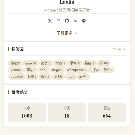
Laoliu
Blogger/验光师/国学爱好者
了解更多 →
标签云
more →
随笔
linux
读书
博客
早教
易经
群晖
31
16
12
11
10
10
9
kindle
网站
cdn
hugo
wordpress
生活
软件
7
7
6
6
6
6
6
ubuntu
疫情
眼镜
近视
rss
亲子
5
5
5
5
4
4
博客统计
文章
分类
标签
1008
18
664