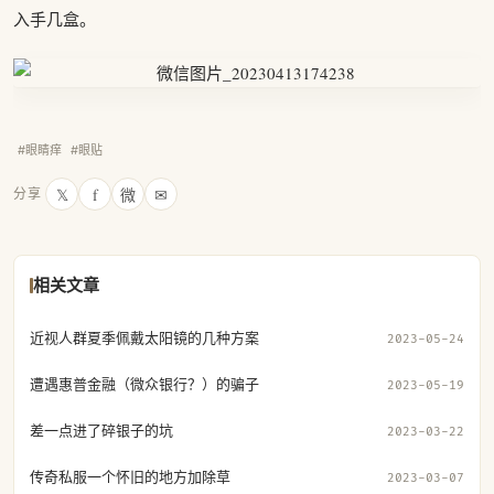
入手几盒。
#眼睛痒
#眼贴
𝕏
f
微
✉
分享
相关文章
近视人群夏季佩戴太阳镜的几种方案
2023-05-24
遭遇惠普金融（微众银行？）的骗子
2023-05-19
差一点进了碎银子的坑
2023-03-22
传奇私服一个怀旧的地方加除草
2023-03-07