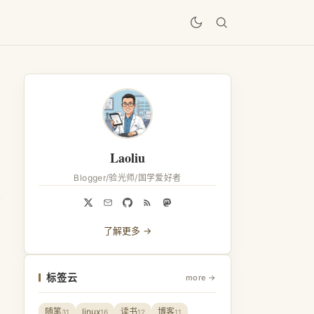
居
Laoliu
Blogger/验光师/国学爱好者
了解更多 →
标签云
more →
随笔
linux
读书
博客
31
16
12
11