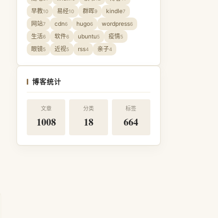
早教
易经
群晖
kindle
10
10
9
7
网站
cdn
hugo
wordpress
7
6
6
6
生活
软件
ubuntu
疫情
6
6
5
5
眼镜
近视
rss
亲子
5
5
4
4
博客统计
文章
分类
标签
1008
18
664