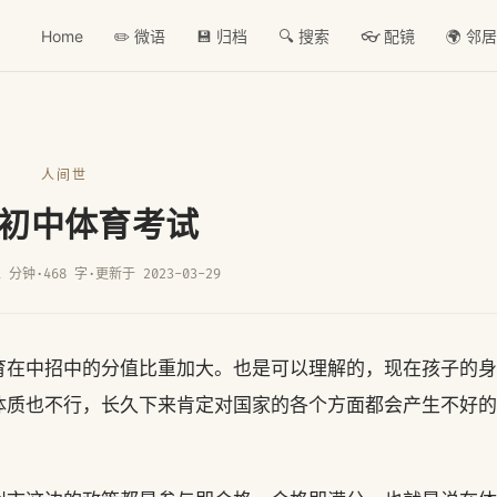
Home
✏️ 微语
💾 归档
🔍 搜索
👓 配镜
🌍 邻
人间世
初中体育考试
1 分钟
·
468 字
·
更新于 2023-03-29
育在中招中的分值比重加大。也是可以理解的，现在孩子的身
体质也不行，长久下来肯定对国家的各个方面都会产生不好的