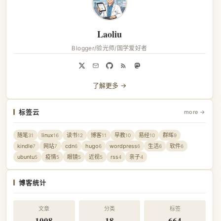
Laoliu
Blogger/验光师/国学爱好者
了解更多 →
标签云
more →
随笔
linux
读书
博客
早教
易经
群晖
31
16
12
11
10
10
9
kindle
网站
cdn
hugo
wordpress
生活
软件
7
7
6
6
6
6
6
ubuntu
疫情
眼镜
近视
rss
亲子
5
5
5
5
4
4
博客统计
文章
分类
标签
1008
18
664