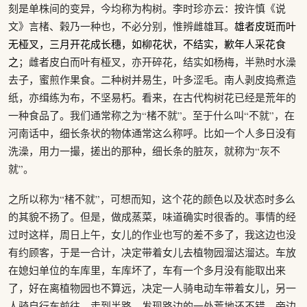
刻是单株间的变异，今均称为构树。李时珍亦云：按许慎《说
文》言楮、榖乃一种也，不必分别，惟辨雌雄耳。
雄者皮斑而叶
无桠叉，三月开花成长穗，如柳花状，不结实，歉年人采花食
之
；雌者皮白而叶有桠叉，亦开碎花，结实如杨梅，半熟时水澡
去子，蜜煎作果食。二种树并易生，叶多涩毛。南人剥皮捣煮造
纸，亦缉练为布，不坚易朽。看来，在古代构树花已经是荒年的
一种食品了。我们通常称之为“楮不就”。至于什么叫“不就”，在
河南话中，细长条状的物体通常这么称呼。比如一个人多日没有
洗澡，用力一撮，搓出的那种，细长条的脏灰，就称为“灰不
就”。
之所以称为“楮不就”，可想而知，这个花的颜色以及状态时多么
的其貌不扬了。但是，做成蒸菜，味道确实时很香的。事情的经
过时这样，周日上午，女儿的作业也写的差不多了，我这边也没
有约顾客，于是一合计，决定带着女儿去植物园溜达溜达。车放
在媳妇单位的车库里，车库坏了，车有一个多月没有能取出来
了，好在离植物园也不算远，决定一人骑电动车带着女儿，另一
人骑自行车前往。走到半路，发现路边的一处荒地还不错，旁边