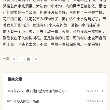
紧挨着南水北调渠，旁边有个小水沟，沟的两岸垂柳依依。荒地
可能时要建一个公园，但是还没有弄好，里面种了一些夹竹桃，
花开的正艳。决定就不去植物园了，就在这个小水沟玩好了。带
着女儿下到沟边，发现有4-5个人在钓鱼，沿着小水沟往前走，
前面有一个小土坡，上去土坡一看，天啊，竟然发现一棵构树，
刚刚长出不久的构树花，正是鲜嫩的时候，可能时小土坡不容易
爬上去，老头老太太上不去，竟然一直都保留着。于是采集！
𝕏
f
微
✉
分享
相关文章
2024年春节，我们能仰望到绚丽的烟花吗？
2023-12-31
2023年冬天的第一场雪
2023-12-11