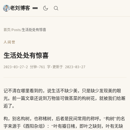
老刘博客
首页
/
Posts
/
生活处处有惊喜
人间世
生活处处有惊喜
2023-03-27
·
2 分钟
·
761 字
·
更新于 2023-03-27
记不清在哪里看到的，说生活不缺少美，只是缺少发现美的眼
光。前一篇文章还说到万物皆可做蒸菜的构树花，就被我们给邂
逅了。
构，别名构树，也称楮树，后者是民间常用的称呼。“构树”的名
字来源于《酉阳杂俎》：“叶有瓣日楮，即叶之缺刻，叶有无缺