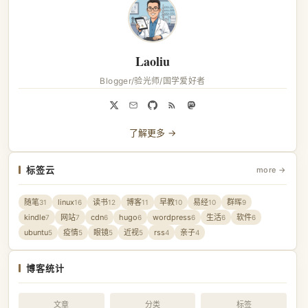
Laoliu
Blogger/验光师/国学爱好者
了解更多 →
标签云
more →
随笔
linux
读书
博客
早教
易经
群晖
31
16
12
11
10
10
9
kindle
网站
cdn
hugo
wordpress
生活
软件
7
7
6
6
6
6
6
ubuntu
疫情
眼镜
近视
rss
亲子
5
5
5
5
4
4
博客统计
文章
分类
标签