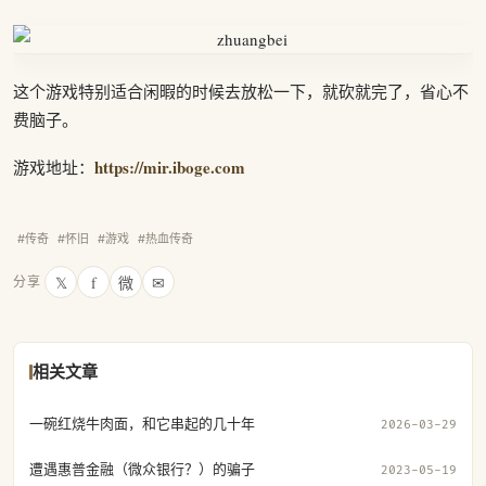
这个游戏特别适合闲暇的时候去放松一下，就砍就完了，省心不
费脑子。
https://mir.iboge.com
游戏地址：
#传奇
#怀旧
#游戏
#热血传奇
𝕏
f
微
✉
分享
相关文章
一碗红烧牛肉面，和它串起的几十年
2026-03-29
遭遇惠普金融（微众银行？）的骗子
2023-05-19