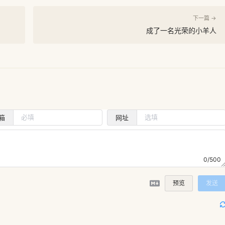
下一篇 →
成了一名光荣的小羊人
箱
网址
0/500
预览
发送