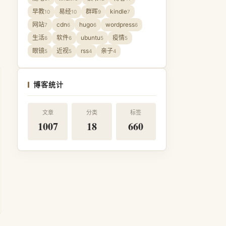
早教
易经
群晖
kindle
10
10
9
7
网站
cdn
hugo
wordpress
7
6
6
6
生活
软件
ubuntu
疫情
6
6
5
5
眼镜
近视
rss
亲子
5
5
4
4
博客统计
文章
分类
标签
1007
18
660