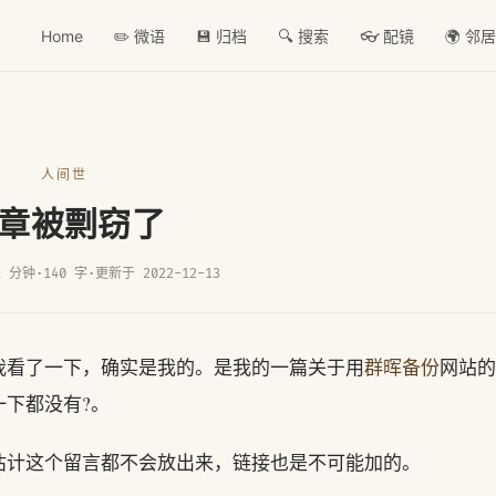
Home
✏️ 微语
💾 归档
🔍 搜索
👓 配镜
🌍 邻
人间世
章被剽窃了
1 分钟
·
140 字
·
更新于 2022-12-13
我看了一下，确实是我的。是我的一篇关于用
群晖备份
网站的
下都没有?。
估计这个留言都不会放出来，链接也是不可能加的。