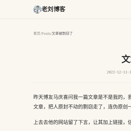
老刘博客
首页
/
Posts
/
文章被剽窃了
文
2022-12-13
·
昨天博友马庆喜问我一篇文章是不是我的，
文章，把人原封不动的剽窃走了，连伪原创一
上去去他的网站留了下言，让其加上链接，