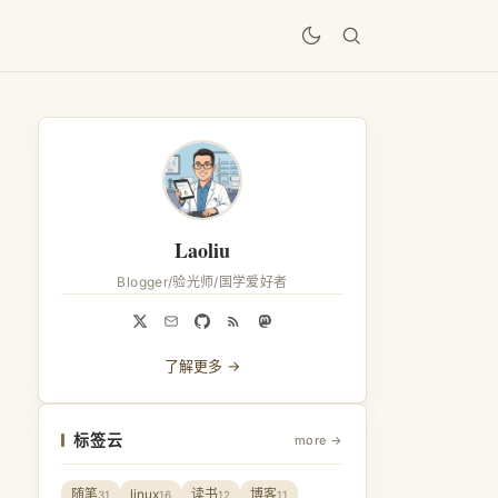
居
Laoliu
Blogger/验光师/国学爱好者
了解更多 →
标签云
more →
随笔
linux
读书
博客
31
16
12
11