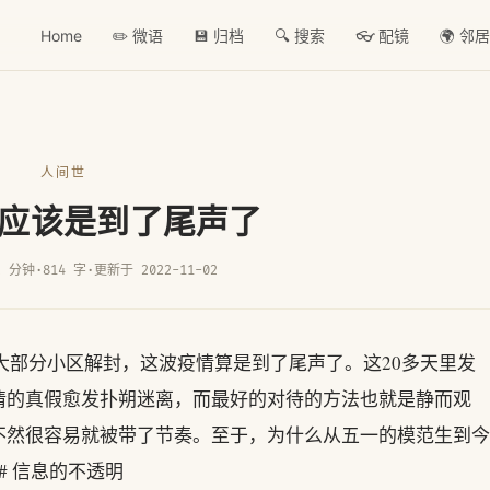
Home
✏️ 微语
💾 归档
🔍 搜索
👓 配镜
🌍 邻
人间世
应该是到了尾声了
2 分钟
·
814 字
·
更新于 2022-11-02
天大部分小区解封，这波疫情算是到了尾声了。这20多天里发
情的真假愈发扑朔迷离，而最好的对待的方法也就是静而观
不然很容易就被带了节奏。至于，为什么从五一的模范生到今
# 信息的不透明