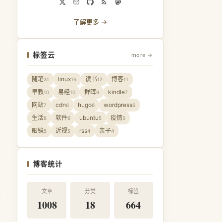
了解更多 →
标签云
more →
随笔
linux
读书
博客
31
16
12
11
早教
易经
群晖
kindle
10
10
9
7
网站
cdn
hugo
wordpress
7
6
6
6
生活
软件
ubuntu
疫情
6
6
5
5
眼镜
近视
rss
亲子
5
5
4
4
博客统计
文章
分类
标签
1008
18
664