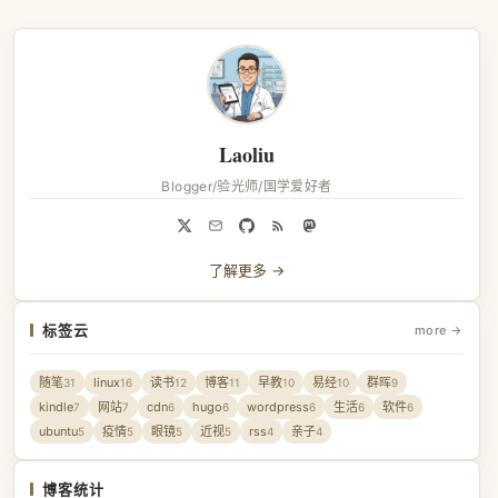
Laoliu
Blogger/验光师/国学爱好者
了解更多 →
标签云
more →
随笔
linux
读书
博客
早教
易经
群晖
31
16
12
11
10
10
9
kindle
网站
cdn
hugo
wordpress
生活
软件
7
7
6
6
6
6
6
ubuntu
疫情
眼镜
近视
rss
亲子
5
5
5
5
4
4
博客统计