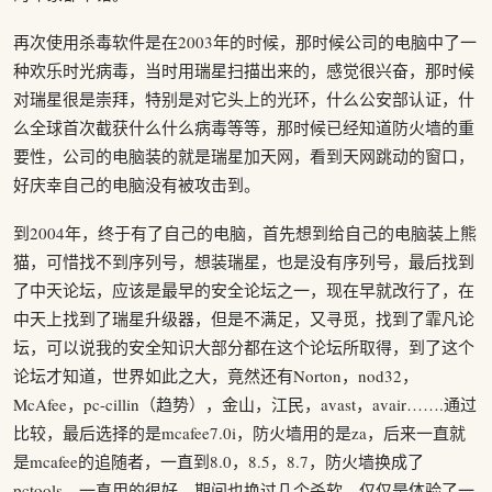
再次使用杀毒软件是在2003年的时候，那时候公司的电脑中了一
种欢乐时光病毒，当时用瑞星扫描出来的，感觉很兴奋，那时候
对瑞星很是崇拜，特别是对它头上的光环，什么公安部认证，什
么全球首次截获什么什么病毒等等，那时候已经知道防火墙的重
要性，公司的电脑装的就是瑞星加天网，看到天网跳动的窗口，
好庆幸自己的电脑没有被攻击到。
到2004年，终于有了自己的电脑，首先想到给自己的电脑装上熊
猫，可惜找不到序列号，想装瑞星，也是没有序列号，最后找到
了中天论坛，应该是最早的安全论坛之一，现在早就改行了，在
中天上找到了瑞星升级器，但是不满足，又寻觅，找到了霏凡论
坛，可以说我的安全知识大部分都在这个论坛所取得，到了这个
论坛才知道，世界如此之大，竟然还有Norton，nod32，
McAfee，pc-cillin（趋势），金山，江民，avast，avair…….通过
比较，最后选择的是mcafee7.0i，防火墙用的是za，后来一直就
是mcafee的追随者，一直到8.0，8.5，8.7，防火墙换成了
pctools，一直用的很好，期间也换过几个杀软，仅仅是体验了一