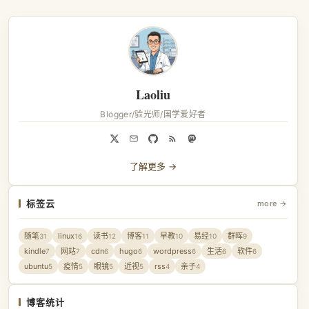
Laoliu
Blogger/验光师/国学爱好者
了解更多 →
标签云
more →
随笔
linux
读书
博客
早教
易经
群晖
31
16
12
11
10
10
9
kindle
网站
cdn
hugo
wordpress
生活
软件
7
7
6
6
6
6
6
ubuntu
疫情
眼镜
近视
rss
亲子
5
5
5
5
4
4
博客统计