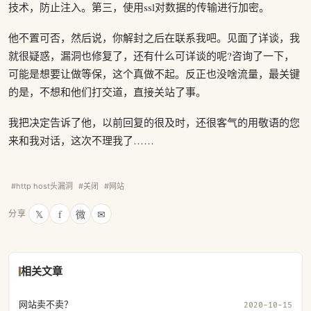
技术，防止注入。第三，使用ssl对数据的传输进行加密。
他不置可否，然后说，你解封之后在联系我吧。见面了详谈，我
就很疑惑，漏洞也修复了，还有什么可详谈的呢?咨询了一下，
可能是想要让做等保，这个真做不起。反正也没啥流量，最关键
的是，不想和他们打交道，直接关站了事。
我把决定告诉了他，以前回复的很及时，还很客气的用敬语的您
来和我对话，这次不理我了……
#http host头漏洞
#关闭
#网站
𝕏
f
微
✉
分享
相关文章
网站卖不卖？
2020-10-15