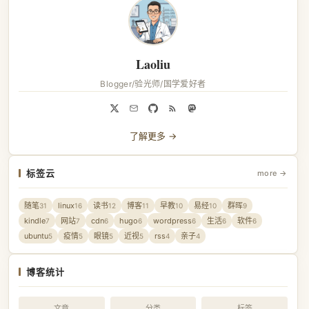
Laoliu
Blogger/验光师/国学爱好者
了解更多 →
标签云
more →
随笔
linux
读书
博客
早教
易经
群晖
31
16
12
11
10
10
9
kindle
网站
cdn
hugo
wordpress
生活
软件
7
7
6
6
6
6
6
ubuntu
疫情
眼镜
近视
rss
亲子
5
5
5
5
4
4
博客统计
文章
分类
标签