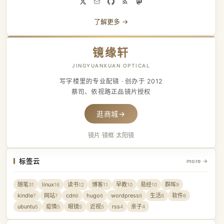
了解更多 →
镜缘轩
JINGYUANXUAN OPTICAL
写字楼里的专业配镜 · 创办于 2012
蔡司、依视路正品镜片授权
逛商城
→
镜片
·
镜框
·
太阳镜
标签云
more →
随笔
linux
读书
博客
早教
易经
群晖
31
16
12
11
10
10
9
kindle
网站
cdn
hugo
wordpress
生活
软件
7
7
6
6
6
6
6
ubuntu
疫情
眼镜
近视
rss
亲子
5
5
5
5
4
4