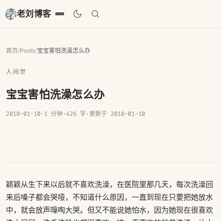
老刘博客
首页
/
Posts
/
宝宝害怕洗澡怎么办
人间世
宝宝害怕洗澡怎么办
2010-01-10
·
1 分钟
·
426 字
·
更新于 2010-01-10
颖颖从生下来以后就不喜欢洗澡，在医院里那几天，每次洗澡回
来后嗓子都会哭哑，不知道什么原因，一直到现在只要把她放水
中，就会放声嚎啕大哭。但又不能说她怕水，因为她现在很喜欢