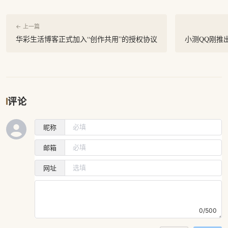
← 上一篇
华彩生活博客正式加入“创作共用”的授权协议
小测QQ刚推出的
评论
昵称
邮箱
网址
0/500