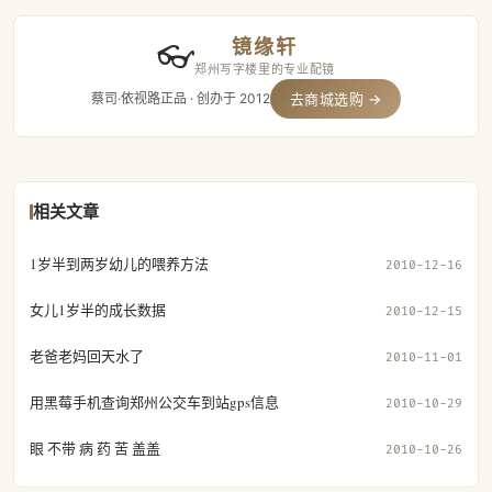
镜缘轩
👓
郑州写字楼里的专业配镜
蔡司·依视路正品 · 创办于 2012
去商城选购 →
相关文章
1岁半到两岁幼儿的喂养方法
2010-12-16
女儿1岁半的成长数据
2010-12-15
老爸老妈回天水了
2010-11-01
用黑莓手机查询郑州公交车到站gps信息
2010-10-29
眼 不带 病 药 苦 盖盖
2010-10-26