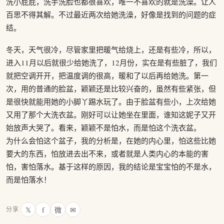
洗小屁屁，洗手洗脸也都很喜欢，唯一不喜欢的就是洗澡。让人
百思不得其解。不过最近两次给她洗澡，好像是找到的问题的症
结。
冬天，天气很冷，尽管家里把暖气给烧上，还是有些冷，所以，
进入11月以后就很少给她洗了，12月份，实在是有些脏了，我们
就把空调开开，把温度调的很高，暖和了以后再给她洗。第一
次，用的普通的脸盆，颖颖还是比较兴奋的，虽然有些紧张，但
是很快就能用她的小脚丫踢水玩了。由于脸盆有些小，上次给她
又用了那个大洗衣盆。刚好可以让她坐在里面，谁知这妮子又开
始放声大哭了。看来，颖颖不是怕水，而是怕这个洗衣盆。
为什么会怕这个盆子，我的分析是，在她的内心里，怕这些比她
要大的东西，怕放进去出不来，或者就是人类内心的本能的害
怕，害怕落水。基于这样的原因，我的结论是宝宝怕的不是水，
而是怕落水！
𝕏
f
微
✉
分享