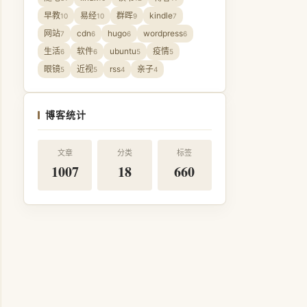
早教
易经
群晖
kindle
10
10
9
7
网站
cdn
hugo
wordpress
7
6
6
6
生活
软件
ubuntu
疫情
6
6
5
5
眼镜
近视
rss
亲子
5
5
4
4
博客统计
文章
分类
标签
1007
18
660