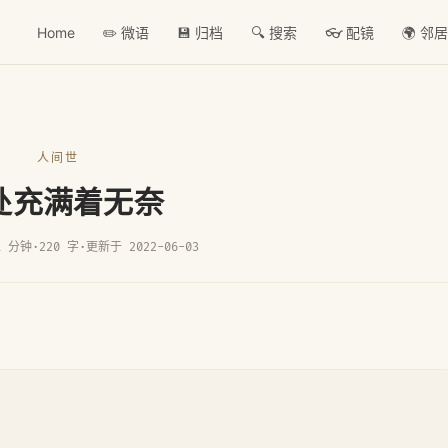
Home
✏️ 微语
💾 归档
🔍 搜索
👓 配镜
🌍 邻
人间世
处充满着无奈
1 分钟
·
220 字
·
更新于 2022-06-03