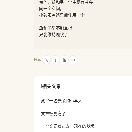
奈何，却和另一个主题有冲突

同一个空间，

小破服务器只能使用一个

鱼和熊掌不能兼得

只能维持现状了

𝕏
f
微
✉
分享
相关文章
成了一名光荣的小羊人
文章被剽窃了
一个交织着过去与现在的梦境