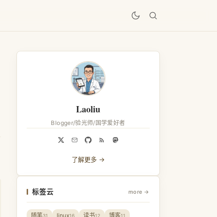
居
Laoliu
Blogger/验光师/国学爱好者
了解更多 →
标签云
more →
随笔
linux
读书
博客
31
16
12
11