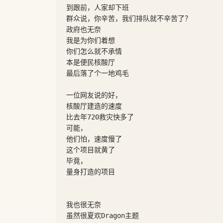
到跟前，人家却下班

群众说，你辛苦，我们排队就不辛苦了？

政府也无奈

我是为你们着想

你们怎么就不承情

本是便民核酸厅

最后落了个一地鸡毛

一位网友说的好，

核酸厅建造的速度

比去年720救灾快多了

可能，

他们怕，速度慢了

这个项目就黄了

毕竟，

量身打造的项目

我也很无奈

虽然很夏欢Dragon主题
