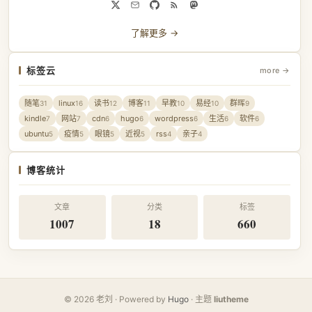
了解更多 →
标签云
more →
随笔
linux
读书
博客
早教
易经
群晖
31
16
12
11
10
10
9
kindle
网站
cdn
hugo
wordpress
生活
软件
7
7
6
6
6
6
6
ubuntu
疫情
眼镜
近视
rss
亲子
5
5
5
5
4
4
博客统计
文章
分类
标签
1007
18
660
© 2026 老刘 · Powered by
Hugo
· 主题
liutheme