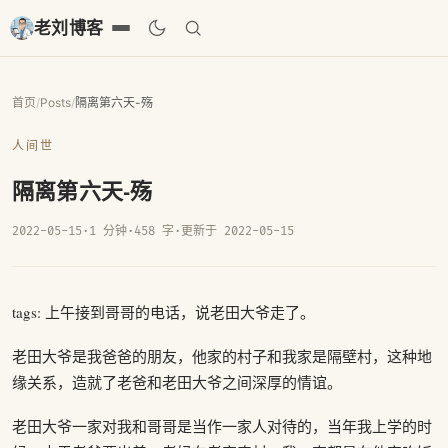
老刘博客
首页
/
Posts
/
隔离第六天-殇
人间世
隔离第六天-殇
2022-05-15
·
1 分钟
·
458 字
·
更新于 2022-05-15
tags: 上午接到哥哥的电话，说老田大爷走了。
老田大爷是我爸爸的朋友，他家的村子和我家是隔壁村，这种地
缘关系，造就了老爸和老田大爷之间深厚的情谊。
老田大爷一家对我和哥哥是当作一家人对待的，当年我上学的时