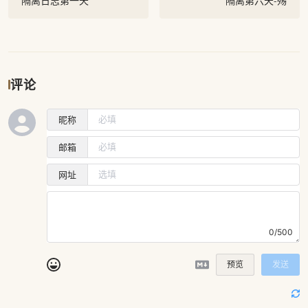
隔离日志第一天
隔离第六天-殇
评论
昵称
邮箱
网址
0/500
预览
发送