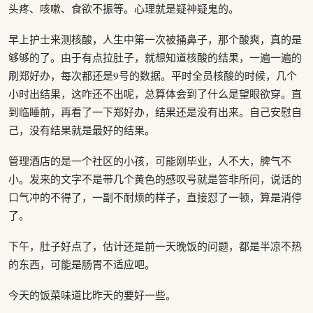
头疼、咳嗽、食欲不振等。心理就是疑神疑鬼的。
早上护士来测核酸，人生中第一次被捅鼻子，那个酸爽，真的是
够够的了。由于有点拉肚子，就想知道核酸的结果，一遍一遍的
刷郑好办，每次都还是9号的数据。平时全员核酸的时候，几个
小时出结果，这咋还不出呢，总算体会到了什么是望眼欲穿。直
到临睡前，再看了一下郑好办，结果还是没有出来。自己安慰自
己，没有结果就是最好的结果。
管理酒店的是一个社区的小孩，可能刚毕业，人不大，脾气不
小。发来的文字不是带几个黄色的感叹号就是答非所问，说话的
口气冲的不得了，一副不耐烦的样子，直接怼了一顿，算是消停
了。
下午，肚子好点了，估计还是前一天晚饭的问题，都是半凉不热
的东西，可能是肠胃不适应吧。
今天的饭菜味道比昨天的要好一些。