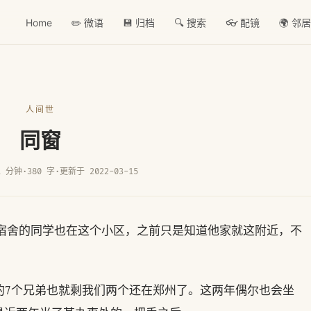
Home
✏️ 微语
💾 归档
🔍 搜索
👓 配镜
🌍 邻
人间世
同窗
1 分钟
·
380 字
·
更新于 2022-03-15
学同宿舍的同学也在这个小区，之前只是知道他家就这附近，不
的7个兄弟也就剩我们两个还在郑州了。这两年偶尔也会坐