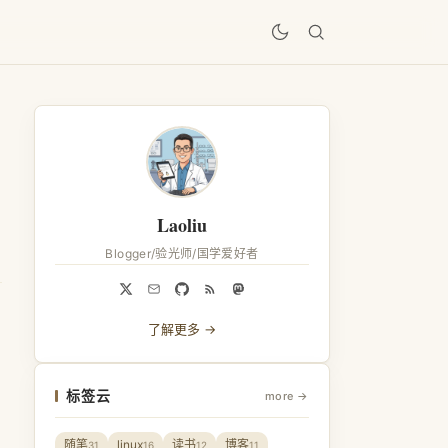
居
Laoliu
Blogger/验光师/国学爱好者
了解更多 →
标签云
more →
随笔
linux
读书
博客
31
16
12
11