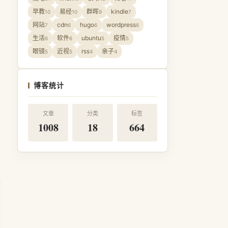
早教
易经
群晖
kindle
10
10
9
7
网站
cdn
hugo
wordpress
7
6
6
6
生活
软件
ubuntu
疫情
6
6
5
5
眼镜
近视
rss
亲子
5
5
4
4
博客统计
慢
文章
分类
标签
1008
18
664