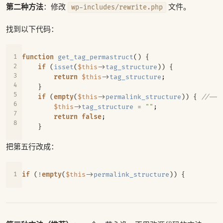
第二种方法
：修改
文件。
wp-includes/rewrite.php
找到以下代码：
function
get_tag_permastruct
()
{
if
(
isset
(
$this
->
tag_structure
))
{
return
$this
->
tag_structure
;
}
if
(
empty
(
$this
->
permalink_structure
))
{
$this
->
tag_structure
=
""
;
return
false
;
}
把第五行改成：
if
(
!
empty
(
$this
->
permalink_structure
))
{