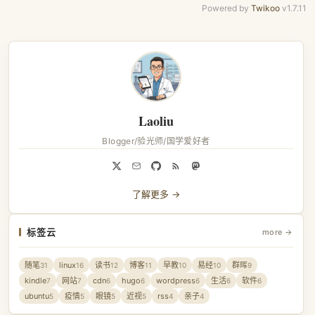
Powered by
Twikoo
v1.7.11
Laoliu
Blogger/验光师/国学爱好者
了解更多 →
标签云
more →
随笔
linux
读书
博客
早教
易经
群晖
31
16
12
11
10
10
9
kindle
网站
cdn
hugo
wordpress
生活
软件
7
7
6
6
6
6
6
ubuntu
疫情
眼镜
近视
rss
亲子
5
5
5
5
4
4