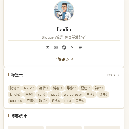
Laoliu
Blogger/验光师/国学爱好者
了解更多 →
标签云
more →
随笔
linux
读书
博客
早教
易经
群晖
31
16
12
11
10
10
9
kindle
网站
cdn
hugo
wordpress
生活
软件
7
7
6
6
6
6
6
ubuntu
疫情
眼镜
近视
rss
亲子
5
5
5
5
4
4
博客统计