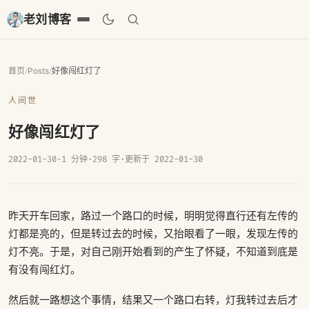
老刘博客
首页
/
Posts
/
好像闯红灯了
人间世
好像闯红灯了
2022-01-30
·
1 分钟
·
298 字
·
更新于 2022-01-30
昨天开车回家，路过一个路口的时候，明明觉得直行还有左传的
灯都是亮的，但是转过去的时候，又抬眼看了一眼，发现左传的
灯不亮。于是，对自己刚开始看到的产生了怀疑，不知道到底是
有没有闯红灯。
然后就一路想这个事情，结果又一个路口右转，灯我转过去后才