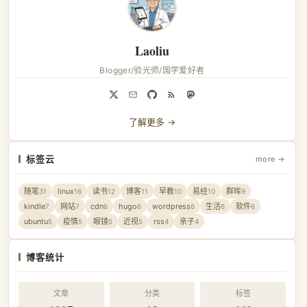
Laoliu
Blogger/验光师/国学爱好者
了解更多 →
标签云
more →
随笔
linux
读书
博客
早教
易经
群晖
31
16
12
11
10
10
9
kindle
网站
cdn
hugo
wordpress
生活
软件
7
7
6
6
6
6
6
ubuntu
疫情
眼镜
近视
rss
亲子
5
5
5
5
4
4
博客统计
文章
分类
标签