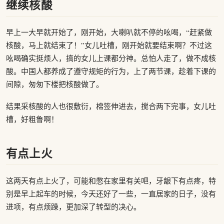
继续核酸
早上一大早就开始了，刚开始，大喇叭就不停的吆喝，“赶紧做
核酸，马上就结束了！”女儿吐槽，刚开始就要结束啊？不过这
吆喝确实挺烦人，搞的女儿上课都分神。总怕人走了，做不成核
酸。中国人都养成了遵守规矩的行为，上了两节课，趁着下课的
间隙，匆匆下楼把核酸做了。
结果采核酸的人也很敷衍，棉签伸进去，搅合两下完事，女儿吐
槽，好粗鲁啊！
有点上火
这两天有点上火了，可能和憋在家里有关吧，牙龈下有点疼，特
别是早上起车的时候，今天还好了一些，一直居家的日子，没有
进项，有点烦躁，更加深了转型的决心。