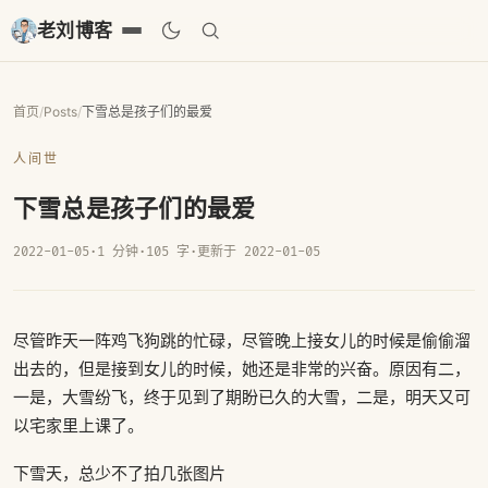
老刘博客
首页
/
Posts
/
下雪总是孩子们的最爱
人间世
下雪总是孩子们的最爱
2022-01-05
·
1 分钟
·
105 字
·
更新于 2022-01-05
尽管昨天一阵鸡飞狗跳的忙碌，尽管晚上接女儿的时候是偷偷溜
出去的，但是接到女儿的时候，她还是非常的兴奋。原因有二，
一是，大雪纷飞，终于见到了期盼已久的大雪，二是，明天又可
以宅家里上课了。
下雪天，总少不了拍几张图片