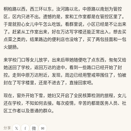
桐柏路以西，西三环以东，汝河路以北，中原路以南划为管控
区，区内只进不出。遗憾的是，家和工作室都是在管控区里了。
于是就担心女儿中午怎么吃饭。看群里说，小区已经是不让出来
了。赶紧从工作室出来，好在万达写字楼还能正常出入，想去买
点菜之类的，结果路边的便利店也没啥了，买了两包挂面和一包
火腿肠。
来学校门口等女儿放学，出来后带她随便吃了点东西，匆匆又给
她送回了学校，返回万达的途中，看到一些路口已经开始了封
控。走到中原万达附近，发现，周边已经用警戒带围住了，怕被
封在了写字楼里，还是不进去了，直接回家吧。
现在，窗外开始下雪，媳妇又开启了全民核算检测的旅程，女儿
还在学校，不知如何去接。每次疫情，辛苦的都是医务人员、社
区工作者以及普通的群众。
𝕏
f
微
✉
分享