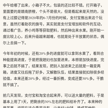
中午给哪了出来，小箱子不大，包装的还比较不错。打开箱子，
里面要的是赣南脐橙，个头不是很大，但是看起来是天然的，没
有上过腊记得是2020年的6-7月份的时候，支付宝推出来这个玩
意，虽然打着助农的旗号，其实就是支付宝增加和软件的互动，
通过看广告，养小鸡等等获取肥料，然后种出来水果。刚开始一
度比较上心，后来升级越来越难，也就是处于半放置的状态，偶
尔上去搞一下。
今年年初的时候，还有20%多的进度就可以拿到水果了，看到合
种能提高进度，于是把我媳妇也加里进来，本想是加快进度，完
事之后就不搞了，结果发现，把别人加进来之后就是一箱变两
箱，进度又往后拖了好多，又解散队伍，结果直接就扣除很多经
验值，本来还差20%多，经过一番折腾，变成还要30%多。干脆
就不搞了。
前几天发现，支付宝和淘宝合起来弄，可以送大量的肥料，于是
基本上用了3天，把剩余的30%左右的肥料给补齐了。本来种的
是芒果，说现在这个季节没有，让支付1分钱，换成其他的。