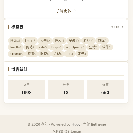
了解更多 →
标签云
more →
随笔
linux
读书
博客
早教
易经
群晖
31
16
12
11
10
10
9
kindle
网站
cdn
hugo
wordpress
生活
软件
7
7
6
6
6
6
6
ubuntu
疫情
眼镜
近视
rss
亲子
5
5
5
5
4
4
博客统计
文章
分类
标签
1008
18
664
© 2026 老刘 · Powered by
Hugo
· 主题
liutheme
RSS
Sitemap