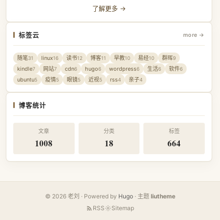
了解更多 →
标签云
more →
随笔
linux
读书
博客
早教
易经
群晖
31
16
12
11
10
10
9
kindle
网站
cdn
hugo
wordpress
生活
软件
7
7
6
6
6
6
6
ubuntu
疫情
眼镜
近视
rss
亲子
5
5
5
5
4
4
博客统计
文章
分类
标签
1008
18
664
© 2026 老刘 · Powered by
Hugo
· 主题
liutheme
RSS
Sitemap