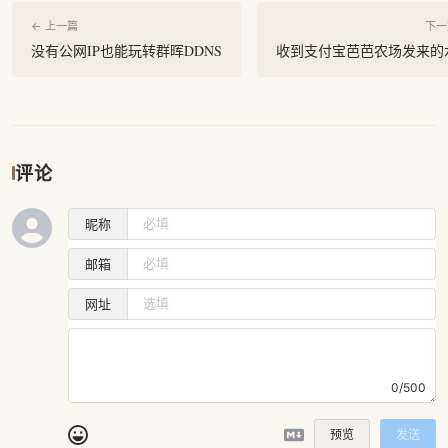
← 上一篇
下一
没有公网IP也能玩转群晖DDNS
收到支付宝芭芭农场发来的
评论
昵称
邮箱
网址
0/500
预览
发送