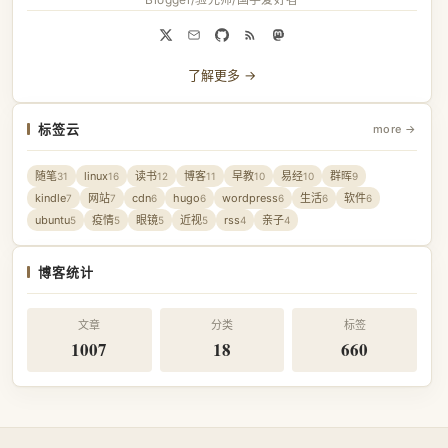
了解更多 →
标签云
more →
随笔
linux
读书
博客
早教
易经
群晖
31
16
12
11
10
10
9
kindle
网站
cdn
hugo
wordpress
生活
软件
7
7
6
6
6
6
6
ubuntu
疫情
眼镜
近视
rss
亲子
5
5
5
5
4
4
博客统计
文章
分类
标签
1007
18
660