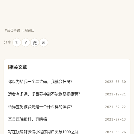
#会员查询
#眼镜店
𝕏
f
微
✉
分享
相关文章
你以为给我一个二维码，我就会扫吗？
2022-06-30
远看有多远，闭目养神能不能恢复视疲劳？
2021-12-21
给妈宝男孩验光是一个什么样的体验？
2021-09-22
某县医院眼科，真瞎搞
2021-09-13
写在镜缘轩微信小程序用户突破1000之际
2021-08-26