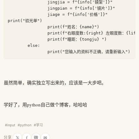
		jingjia = f"{info['镜架']}"

		jingpian = f"{info['镜片']}"

		jiage = f"{info['价格']}"

print("验光单")

		print(f"姓名：{name}")

		print(f"右眼度数:{right} 左眼度数：{lift}")

		print(f"瞳距：{tongju} ")

	else:

虽然简单，确实独立写出来的，应该是一大步吧。
学好了，用python自己做个博客，哈哈哈
#input
#python
#学习
𝕏
f
微
✉
分享