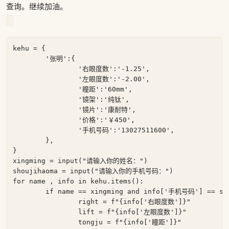
查询。继续加油。
kehu = {

	'张明':{

		'右眼度数':'-1.25',

		'左眼度数':'-2.00',

		'瞳距':'60mm',

		'镜架':'纯钛',

		'镜片':'康耐特',

		'价格':'￥450',

		'手机号码':'13027511600',

	},

}

xingming = input("请输入你的姓名：")

shoujihaoma = input("请输入你的手机号码：")

for name , info in kehu.items():

	if name == xingming and info['手机号码'] == shoujihaoma:

		right = f"{info['右眼度数']}"

		lift = f"{info['左眼度数']}"

		tongju = f"{info['瞳距']}"
