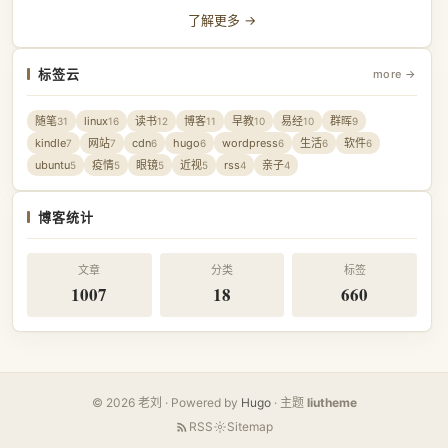
了解更多 →
标签云
more →
随笔
linux
读书
博客
早教
易经
群晖
31
16
12
11
10
10
9
kindle
网站
cdn
hugo
wordpress
生活
软件
7
7
6
6
6
6
6
ubuntu
疫情
眼镜
近视
rss
亲子
5
5
5
5
4
4
博客统计
文章
分类
标签
1007
18
660
© 2026 老刘 · Powered by
Hugo
· 主题
liutheme
RSS
Sitemap