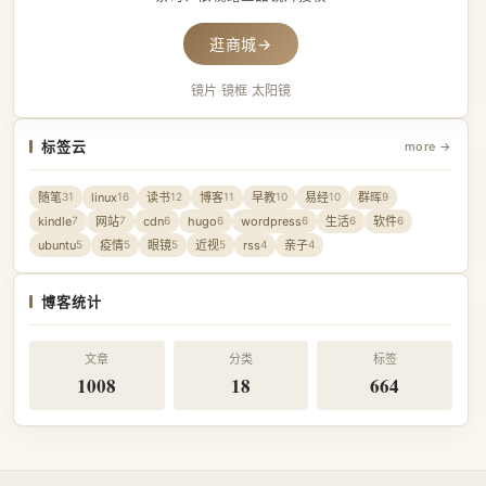
逛商城
→
镜片
·
镜框
·
太阳镜
标签云
more →
随笔
linux
读书
博客
早教
易经
群晖
31
16
12
11
10
10
9
kindle
网站
cdn
hugo
wordpress
生活
软件
7
7
6
6
6
6
6
ubuntu
疫情
眼镜
近视
rss
亲子
5
5
5
5
4
4
博客统计
文章
分类
标签
1008
18
664