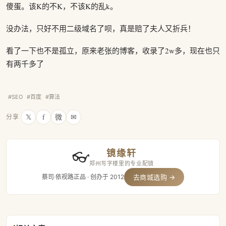
傻蛋。该K的不K，不该K的乱k。
没办法，只好不用二级域名了呗，真是赔了夫人又折兵！
看了一下也不是孤立，原来老张的博客，收录了2w多，现在也只
有两千多了
#SEO
#百度
#算法
𝕏
f
微
✉
分享
镜缘轩
👓
郑州写字楼里的专业配镜
蔡司·依视路正品 · 创办于 2012
去商城选购 →