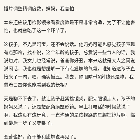
插片调整精调度数，妈妈，我害怕….
本来还应该用检影镜来看看度数是不是非常合适，为了不让他害
怕，也就省略了这一个环节了。
这孩子，不光是妈宝，还不会说话。他妈妈可能也感觉孩子表现
有点那啥，找补说，这个年龄的孩子，总爱说一些气人的话，我
说也对，我女儿也经常说，爸爸你好丑。本来这就是大人之间说
说闲话，我也就是想缓解一下有点尴尬的气氛。谁知道这孩子直
接来了一句，嗯，确实挺丑。我去，你眼睛带X射线还是咋，我
戴着口罩你也能看到我的长相？
天是聊不下去了，就让孩子赶紧挑镜架，配完眼镜走人，孩子的
妈妈又说了，还是想配角膜塑形镜。早上打电话的时候就说了
啊，我这没有这玩意，一直沟通的是依视路的星趣控镜片啊。临
到最后一步了又变卦了。
变卦也好，终于能和尴尬说再见了。