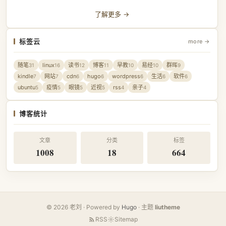
了解更多 →
标签云
more →
随笔
linux
读书
博客
早教
易经
群晖
31
16
12
11
10
10
9
kindle
网站
cdn
hugo
wordpress
生活
软件
7
7
6
6
6
6
6
ubuntu
疫情
眼镜
近视
rss
亲子
5
5
5
5
4
4
博客统计
文章
分类
标签
1008
18
664
© 2026 老刘 · Powered by
Hugo
· 主题
liutheme
RSS
Sitemap