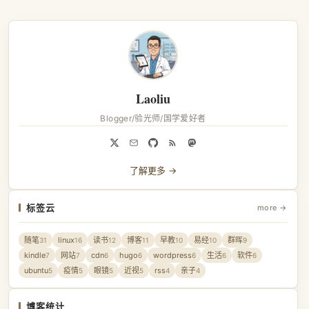
Laoliu
Blogger/验光师/国学爱好者
了解更多 →
标签云
more →
随笔
linux
读书
博客
早教
易经
群晖
31
16
12
11
10
10
9
kindle
网站
cdn
hugo
wordpress
生活
软件
7
7
6
6
6
6
6
ubuntu
疫情
眼镜
近视
rss
亲子
5
5
5
5
4
4
博客统计