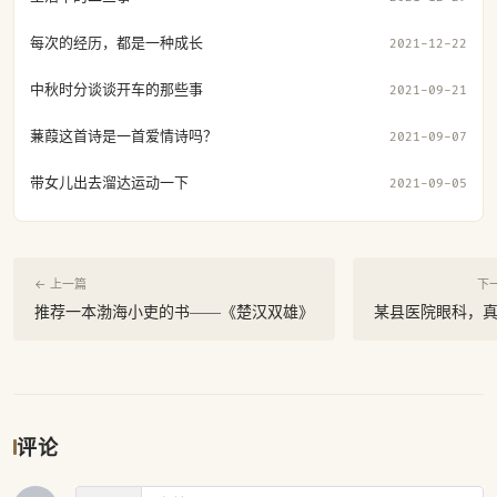
每次的经历，都是一种成长
2021-12-22
中秋时分谈谈开车的那些事
2021-09-21
蒹葭这首诗是一首爱情诗吗？
2021-09-07
带女儿出去溜达运动一下
2021-09-05
← 上一篇
下
推荐一本渤海小吏的书——《楚汉双雄》
某县医院眼科，
评论