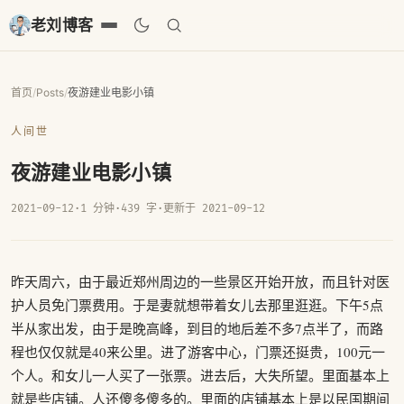
老刘博客
首页
/
Posts
/
夜游建业电影小镇
人间世
夜游建业电影小镇
2021-09-12
·
1 分钟
·
439 字
·
更新于 2021-09-12
昨天周六，由于最近郑州周边的一些景区开始开放，而且针对医
护人员免门票费用。于是妻就想带着女儿去那里逛逛。下午5点
半从家出发，由于是晚高峰，到目的地后差不多7点半了，而路
程也仅仅就是40来公里。进了游客中心，门票还挺贵，100元一
个人。和女儿一人买了一张票。进去后，大失所望。里面基本上
就是些店铺。人还傻多傻多的。里面的店铺基本上是以民国期间