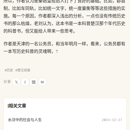
所以，作者认为是秦始皇给后人打下了良好的基础。比如，郡县
制，比如车同轨，比如统一文字，统一度量衡等等这些措施的实
施。每一个原因，作者都深入浅出的分析，一点也没有传统历史
书的那么枯燥，老刘认为，这本书是一本科普楚汉那个年代历史
的科普书，但又能给人带来一些思考。
作者是天津的一名公务员，和当年明月一样，看来，公务员都有
一本写历史科普的灵魂啊，?
#历史
#楚汉双雄
𝕏
f
微
✉
分享
相关文章
水浒中的社会与人生
2021-12-27