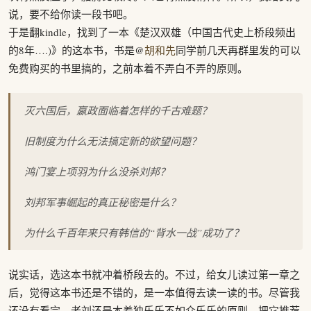
说，要不给你读一段书吧。
于是翻kindle，找到了一本《楚汉双雄（中国古代史上桥段频出
的8年….)》的这本书，书是@
胡和先
同学前几天再群里发的可以
免费购买的书里搞的，之前本着不弄白不弄的原则。
灭六国后，嬴政面临着怎样的千古难题？
旧制度为什么无法搞定新的欲望问题？
鸿门宴上项羽为什么没杀刘邦？
刘邦军事崛起的真正秘密是什么？
为什么千百年来只有韩信的“背水一战”成功了？
说实话，选这本书就冲着桥段去的。不过，给女儿读过第一章之
后，觉得这本书还是不错的，是一本值得去读一读的书。尽管我
还没有看完，老刘还是本着独乐乐不如众乐乐的原则，把它推荐