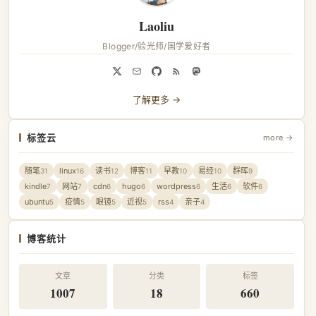
Laoliu
Blogger/验光师/国学爱好者
了解更多 →
标签云
more →
随笔
linux
读书
博客
早教
易经
群晖
31
16
12
11
10
10
9
kindle
网站
cdn
hugo
wordpress
生活
软件
7
7
6
6
6
6
6
ubuntu
疫情
眼镜
近视
rss
亲子
5
5
5
5
4
4
博客统计
文章
分类
标签
1007
18
660