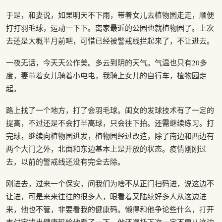
于是，和妻说，如果明天不下雨，带着女儿去植物园走走，顺便
打打羽毛球，运动一下下。离家最近的公园也就植物园了。上次
去还是大概半月前吧，可惜已经被警戒线拦起来了，不让进去。
一夜无话，今天天公作美。多云到阴的天气。气温也只有20多
度，妻带着女儿骑着小电电，我骑上女儿的自行车，植物园走
起。
路上找了一个地方，打了会羽毛球。闺女的发球技术有了一定的
提高，不过还是不会打半高球，只会往下拍。还需继续练习。打
完球，继续向植物园进发，植物园经过改造，除了南边和西边有
两个大门之外，北面和东边基本上是开放的状态。疫情刚刚过
去，以前的警戒线还没有完全去除。
刚进去，过来一个保安，问我们为啥不从正门扫码进，说这边不
让进，可是来来往往的很多人，眼看着又陆续好多人从这边进
来，他也不管，非要看我的健康码。懒得和他争论些什么，打开