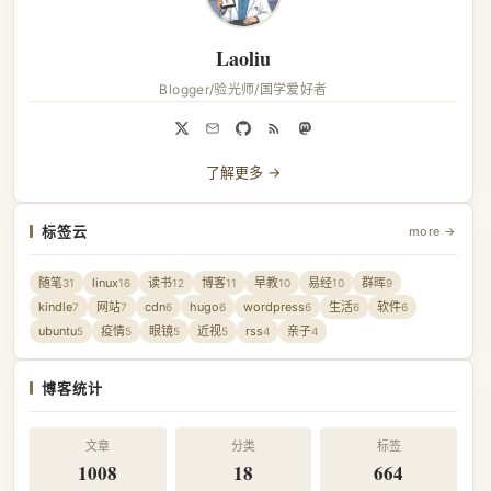
Laoliu
Blogger/验光师/国学爱好者
了解更多 →
标签云
more →
随笔
linux
读书
博客
早教
易经
群晖
31
16
12
11
10
10
9
kindle
网站
cdn
hugo
wordpress
生活
软件
7
7
6
6
6
6
6
ubuntu
疫情
眼镜
近视
rss
亲子
5
5
5
5
4
4
博客统计
文章
分类
标签
1008
18
664