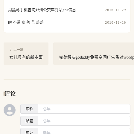
用黑莓手机查询郑州公交车到站gps信息
2010-10-29
眼 不带 病 药 苦 盖盖
2010-10-26
← 上一篇
女儿具有的新本事
完美解决godaddy免费空间广告条对wordp
评论
昵称
邮箱
网址