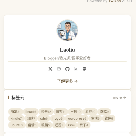
Powered by
Twikoo
v1.7.11
Laoliu
Blogger/验光师/国学爱好者
了解更多 →
标签云
more →
随笔
linux
读书
博客
早教
易经
群晖
31
16
12
11
10
10
9
kindle
网站
cdn
hugo
wordpress
生活
软件
7
7
6
6
6
6
6
ubuntu
疫情
眼镜
近视
rss
亲子
5
5
5
5
4
4