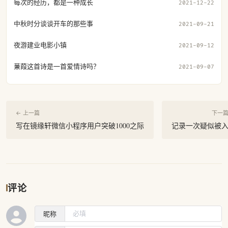
每次的经历，都是一种成长
2021-12-22
中秋时分谈谈开车的那些事
2021-09-21
夜游建业电影小镇
2021-09-12
蒹葭这首诗是一首爱情诗吗？
2021-09-07
← 上一篇
下一篇
写在镜缘轩微信小程序用户突破1000之际
记录一次疑似被
评论
昵称