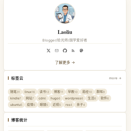
Laoliu
Blogger/验光师/国学爱好者
了解更多 →
标签云
more →
随笔
linux
读书
博客
早教
易经
群晖
31
16
12
11
10
10
9
kindle
网站
cdn
hugo
wordpress
生活
软件
7
7
6
6
6
6
6
ubuntu
疫情
眼镜
近视
rss
亲子
5
5
5
5
4
4
博客统计