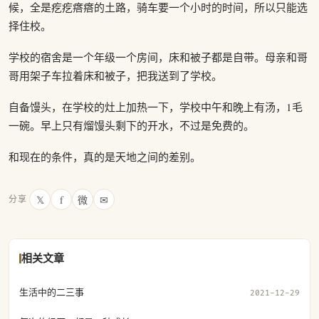
候，全是疙疙瘩瘩的土路，骑车要一个小时的时间，所以只能选
择住校。
学校的宿舍是一个年级一个房间，床和被子都是自带。母亲和哥
哥用架子车拉着床和被子，把我送到了学校。
自备馒头，在学校的灶上加热一下，学校中午和晚上有汤，1毛
一碗。早上只有熘馒头剩下的开水，不过是免费的。
和现在的条件，真的是天地之间的差别。
𝕏
f
微
✉
分享
相关文章
生活中的二三事
2021-12-29