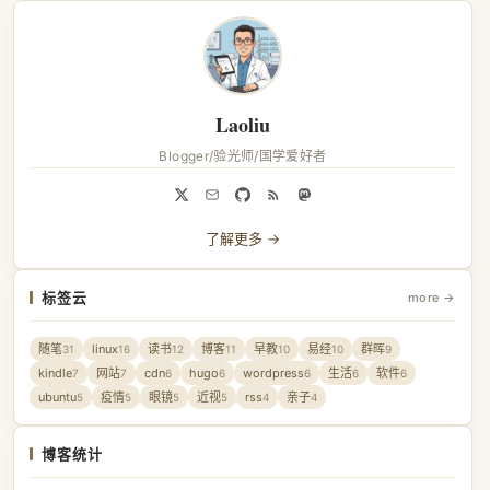
Laoliu
Blogger/验光师/国学爱好者
了解更多 →
标签云
more →
随笔
linux
读书
博客
早教
易经
群晖
31
16
12
11
10
10
9
kindle
网站
cdn
hugo
wordpress
生活
软件
7
7
6
6
6
6
6
ubuntu
疫情
眼镜
近视
rss
亲子
5
5
5
5
4
4
博客统计