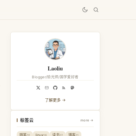
居
Laoliu
Blogger/验光师/国学爱好者
了解更多 →
标签云
more →
随笔
linux
读书
博客
31
16
12
11