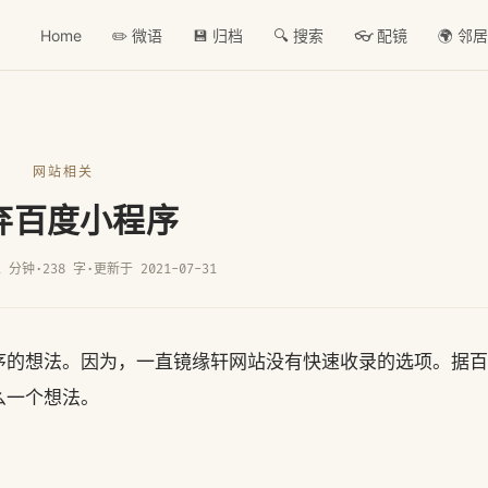
Home
✏️ 微语
💾 归档
🔍 搜索
👓 配镜
🌍 邻
网站相关
弃百度小程序
1 分钟
·
238 字
·
更新于 2021-07-31
序的想法。因为，一直镜缘轩网站没有快速收录的选项。据百
么一个想法。