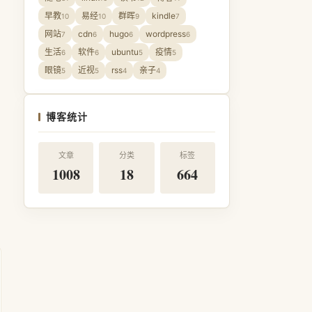
早教
易经
群晖
kindle
10
10
9
7
网站
cdn
hugo
wordpress
7
6
6
6
生活
软件
ubuntu
疫情
6
6
5
5
眼镜
近视
rss
亲子
5
5
4
4
博客统计
文章
分类
标签
1008
18
664