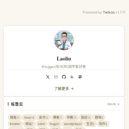
Powered by
Twikoo
v1.7.11
Laoliu
Blogger/验光师/国学爱好者
了解更多 →
标签云
more →
随笔
linux
读书
博客
早教
易经
群晖
31
16
12
11
10
10
9
kindle
网站
cdn
hugo
wordpress
生活
软件
7
7
6
6
6
6
6