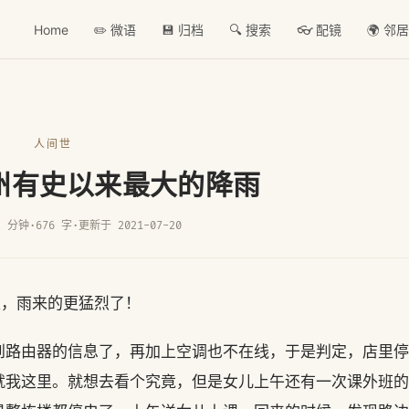
Home
✏️ 微语
💾 归档
🔍 搜索
👓 配镜
🌍 邻
人间世
州有史以来最大的降雨
2 分钟
·
676 字
·
更新于 2021-07-20
今天，雨来的更猛烈了！
到路由器的信息了，再加上空调也不在线，于是判定，店里停
就我这里。就想去看个究竟，但是女儿上午还有一次课外班的