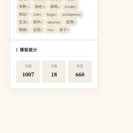
早教
易经
群晖
kindle
10
10
9
7
网站
cdn
hugo
wordpress
7
6
6
6
生活
软件
ubuntu
疫情
6
6
5
5
眼镜
近视
rss
亲子
5
5
4
4
博客统计
文章
分类
标签
1007
18
660