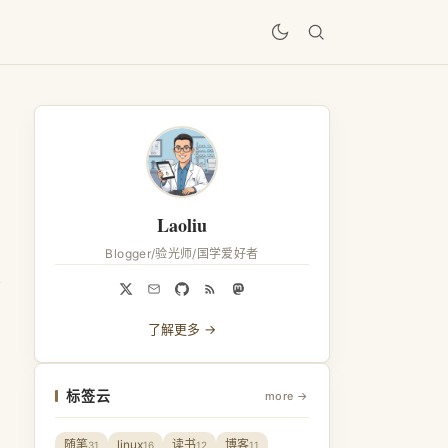
居
Laoliu
Blogger/验光师/国学爱好者
了解更多 →
标签云
more →
随笔
linux
读书
博客
31
16
12
11