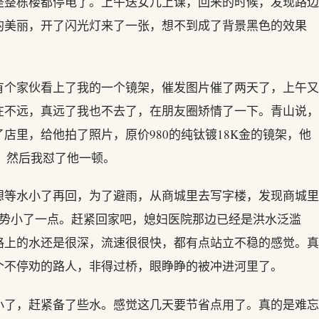
是整栋楼都停电了。上午送女儿上课，回来的时候，发现路边
的美丽，开了闪光灯来了一张，想不到成了背景黑色的效果
有个家伙看上了我的一个镜架，催发图片催了两天了，上午又
在不远，真远了我也不去了，在朋友圈矫情了一下。青山说，
店里，给他拍了照片，原价980的纯钛镀18K金的镜架，他
0，然后我怼了他一顿。
想等水小了再回，为了避雨，从商城里去写字楼，发现商城里
雨势小了一点。赶紧回家吧，媳妇医院那边已经是洪水泛滥
路上的水还是很深，流速很很快，都有点站立不稳的感觉。真
个不停劝的路人，非得过桥，眼睁睁的被冲进河里了。
小了，赶紧备了些水。感觉这几天要节省点用了。真的是难忘