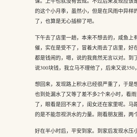
课。上午也就没有去成。不过后来发现应该
的这个小月季，虽然小，但是在风雨中异样
了，也算是无心插柳了吧。
下午去了店里一趟，本来不想去的，咸鱼上
催，实在是受不了，冒着大雨去了店里，好
都是钱闹的，嗯，说的我竟然无言以对。到了
说300块钱，我立马不理他了，后来又说35
想回来，发现路上积水已经很严重了，于是
也到处漏水了又等了差不多2个来小时，看
了，眼看是回不来了，闺女还在家里呢。马
的是不能忽视洪水的力量。刚看朋友圈，两
好在半小时后，平安到家。到家后发现水压