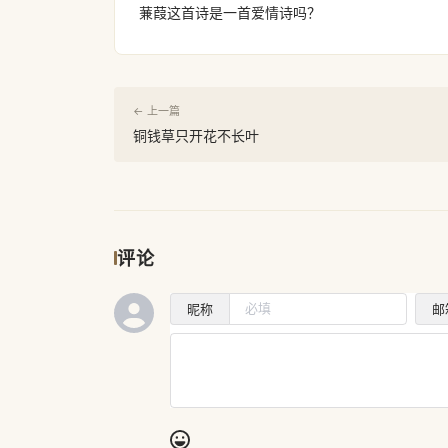
蒹葭这首诗是一首爱情诗吗？
← 上一篇
铜钱草只开花不长叶
评论
昵称
邮