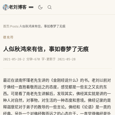
老刘博客
首页
/
Posts
/
人似秋鸿来有信，事如春梦了无痕
德充符
人似秋鸿来有信，事如春梦了无痕
2021-05-28
·
2 分钟
·
670 字
·
更新于 2021-05-28
最近在读南怀瑾老先生讲的《金刚经说什么》的书。老刘以前对
于佛经一直抱着敬而远之的态度，感觉都是一些玄之又玄的东
西。可是看了南老先生讲解后，发现其实，佛经其实就是讲的一
种人对自然，对事物，对生活的一种态度和意境。佛经记录的是
释迦摩尼对于弟子的教导的一些言论。佛经和《论语》是一类的
经典。另外一个对佛经敬而远之的心态在于，一直觉得佛经是外