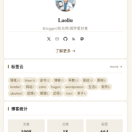
Laoliu
Blogger/验光师/国学爱好者
了解更多 →
标签云
more →
随笔
linux
读书
博客
早教
易经
群晖
31
16
12
11
10
10
9
kindle
网站
cdn
hugo
wordpress
生活
软件
7
7
6
6
6
6
6
ubuntu
疫情
眼镜
近视
rss
亲子
5
5
5
5
4
4
博客统计
文章
分类
标签
1008
18
664