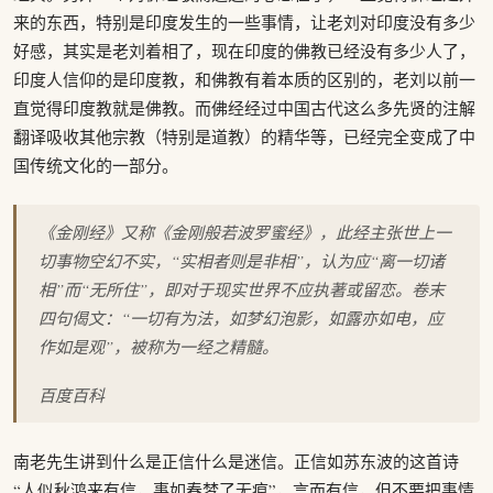
来的东西，特别是印度发生的一些事情，让老刘对印度没有多少
好感，其实是老刘着相了，现在印度的佛教已经没有多少人了，
印度人信仰的是印度教，和佛教有着本质的区别的，老刘以前一
直觉得印度教就是佛教。而佛经经过中国古代这么多先贤的注解
翻译吸收其他宗教（特别是道教）的精华等，已经完全变成了中
国传统文化的一部分。
《金刚经》又称《金刚般若波罗蜜经》，此经主张世上一
切事物空幻不实，“实相者则是非相”，认为应“离一切诸
相”而“无所住”，即对于现实世界不应执著或留恋。卷末
四句偈文：“一切有为法，如梦幻泡影，如露亦如电，应
作如是观”，被称为一经之精髓。
百度百科
南老先生讲到什么是正信什么是迷信。正信如苏东波的这首诗
“人似秋鸿来有信，事如春梦了无痕”，言而有信，但不要把事情