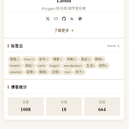
Laoliu
Blogger/验光师/国学爱好者
了解更多 →
标签云
more →
随笔
linux
读书
博客
早教
易经
群晖
31
16
12
11
10
10
9
kindle
网站
cdn
hugo
wordpress
生活
软件
7
7
6
6
6
6
6
ubuntu
疫情
眼镜
近视
rss
亲子
5
5
5
5
4
4
博客统计
文章
分类
标签
1008
18
664