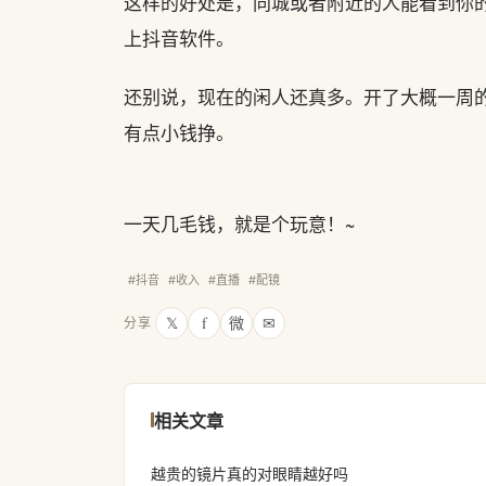
这样的好处是，同城或者附近的人能看到你
上抖音软件。
还别说，现在的闲人还真多。开了大概一周的
有点小钱挣。
一天几毛钱，就是个玩意！~
#抖音
#收入
#直播
#配镜
𝕏
f
微
✉
分享
相关文章
越贵的镜片真的对眼睛越好吗