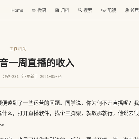
Home
✏️ 微语
💾 归档
🔍 搜索
👓 配镜
🌍 邻
工作相关
音一周直播的收入
1 分钟
·
231 字
·
更新于 2021-05-04
顺便谈到了一些运营的问题。同学说，你为何不开直播呢？我
说什么，打开直播软件，找个三脚架，就放那就行。他说去很
人。