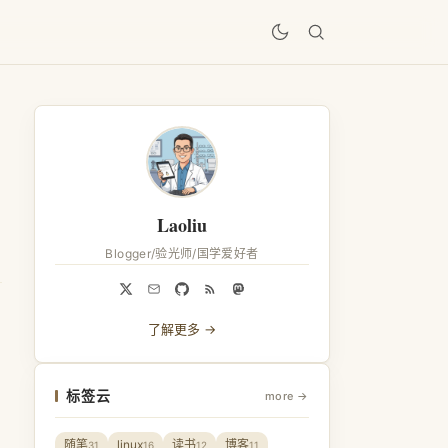
居
Laoliu
Blogger/验光师/国学爱好者
了解更多 →
标签云
more →
随笔
linux
读书
博客
31
16
12
11