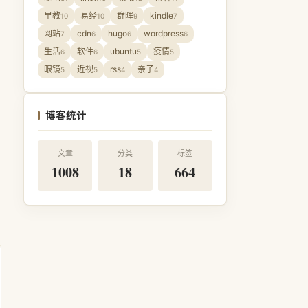
早教
易经
群晖
kindle
10
10
9
7
网站
cdn
hugo
wordpress
7
6
6
6
生活
软件
ubuntu
疫情
6
6
5
5
眼镜
近视
rss
亲子
5
5
4
4
博客统计
文章
分类
标签
1008
18
664